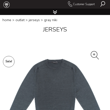
Customer Support
home
>
outlet
>
jerseys
> gray niki
JERSEYS
Sale!