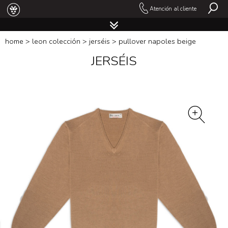
Atención al cliente
home
>
leon colección
>
jerséis
> pullover napoles beige
JERSÉIS