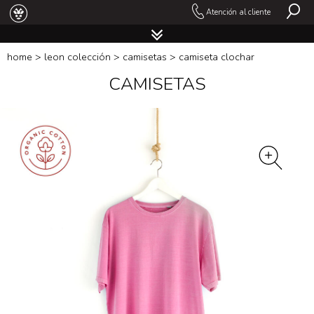
Atención al cliente
home
>
leon colección
>
camisetas
> camiseta clochar
CAMISETAS